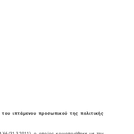
ς του ιπτάμενου προσωπικού της πολιτικής
΄66/31.3.2011), ο οποίος κοινοποιήθηκε με την