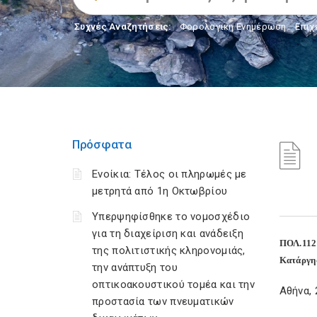
Συχνές Αναζητήσεις:
Φορολογικη Ενημέρωση
,
Επιχ
Πρόσφατα
Ενοίκια: Τέλος οι πληρωμές με
μετρητά από 1η Οκτωβρίου
Υπερψηφίσθηκε το νομοσχέδιο
για τη διαχείριση και ανάδειξη
ΠΟΛ.112
της πολιτιστικής κληρονομιάς,
Κατάργησ
την ανάπτυξη του
οπτικοακουστικού τομέα και την
Αθήνα, 
προστασία των πνευματικών