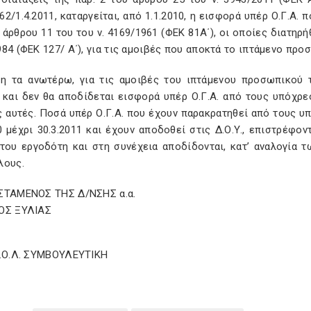
2/1.4.2011, καταργείται, από 1.1.2010, η εισφορά υπέρ Ο.Γ.Α. 
 άρθρου 11 του του ν. 4169/1961 (ΦΕΚ 81Α΄), οι οποίες διατηρήθ
84 (ΦΕΚ 127/ Α΄), για τις αμοιβές που αποκτά το ιπτάμενο προ
η τα ανωτέρω, για τις αμοιβές του ιπτάμενου προσωπικού τ
 και δεν θα αποδίδεται εισφορά υπέρ Ο.Γ.Α. από τους υπόχρ
ς αυτές. Ποσά υπέρ Ο.Γ.Α. που έχουν παρακρατηθεί από τους υ
0 μέχρι 30.3.2011 και έχουν αποδοθεί στις Δ.Ο.Υ., επιστρέφ
 του εργοδότη και στη συνέχεια αποδίδονται, κατ’ αναλογία
λους.
ΣΤΑΜΕΝΟΣ ΤΗΣ Δ/ΝΣΗΣ α.α.
ΟΣ ΞΥΛΙΑΣ
Σ.Ο.Λ. ΣΥΜΒΟΥΛΕΥΤΙΚΗ