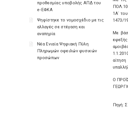
προθεσμίας υποβολής ΑΠΔ του
ΠΟΛ.106
e-ΕΦΚΑ
1Α΄ του
Ψηφίστηκε το νομοσχέδιο με τις
1473/19
αλλαγές σε στέγαση και
Με βάσ
αναπηρία
εφεξής
Νέα Ενιαία Ψηφιακή Πύλη
αμοιβέ
Πληρωμών οφειλών φυσικών
1.1.201
προσώπων
αίτηση
υπαλλή
Ο ΠΡΟΪ
ΓΕΩΡΓΙ
Πηγή: 