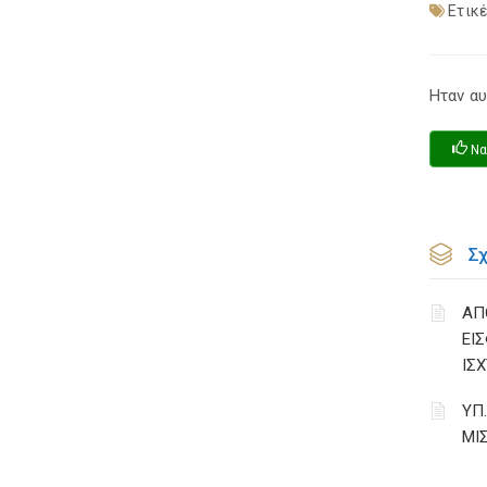
Ετικέ
Ηταν αυ
Να
Σ
ΑΠ
ΕΙ
ΙΣΧ
ΥΠ
ΜΙ