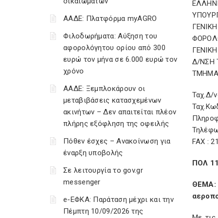
δικαιωμάτων
ΕΛΛΗΝ
ΥΠΟΥΡ
ΑΑΔΕ: Πλατφόρμα myAGRO
ΓΕΝΙΚΗ
Φιλοδωρήματα: Αύξηση του
ΦΟΡΟΛ
αφορολόγητου ορίου από 300
ΓΕΝΙΚΗ
ευρώ τον μήνα σε 6.000 ευρώ τον
Δ/ΝΣΗ 
χρόνο
ΤΜΗΜΑ
ΑΑΔΕ: Ξεμπλοκάρουν οι
Ταχ.Δ/ν
μεταβιβάσεις κατασχεμένων
Ταχ.Κω
ακινήτων – Δεν απαιτείται πλέον
Πληροφ
πλήρης εξόφληση της οφειλής
Τηλέφω
Πόθεν έσχες – Ανακοίνωση για
FAX : 2
έναρξη υποβολής
ΠΟΛ 1
Σε λειτουργία το gov.gr
messenger
ΘΕΜΑ: 
αεροπο
e-ΕΦΚΑ: Παράταση μέχρι και την
Πέμπτη 10/09/2026 της
Με τις