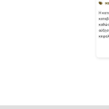
ΙΚ
Η κατ
καταβ
καθώς
αύξησ
κεφαλα