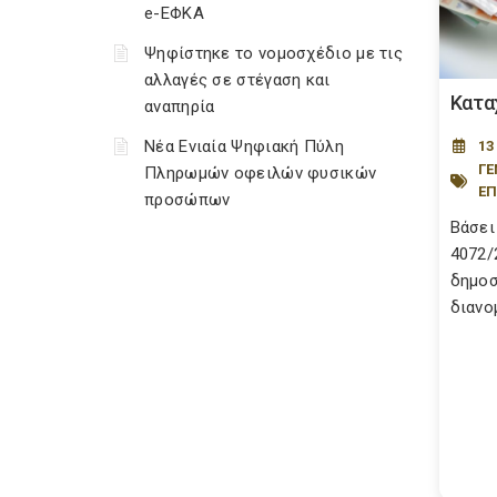
e-ΕΦΚΑ
Ψηφίστηκε το νομοσχέδιο με τις
αλλαγές σε στέγαση και
Κατα
αναπηρία
Νέα Ενιαία Ψηφιακή Πύλη
13
ΓΕ
Πληρωμών οφειλών φυσικών
ΕΠ
προσώπων
Βάσει
4072/
δημοσ
διανομ