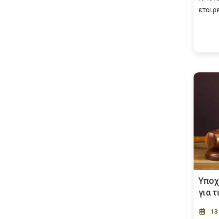
εταιρ
Υποχ
για τ
13