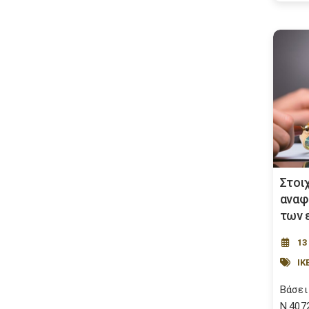
Στοι
αναφ
των 
13
ΙΚ
Βάσει
Ν.407