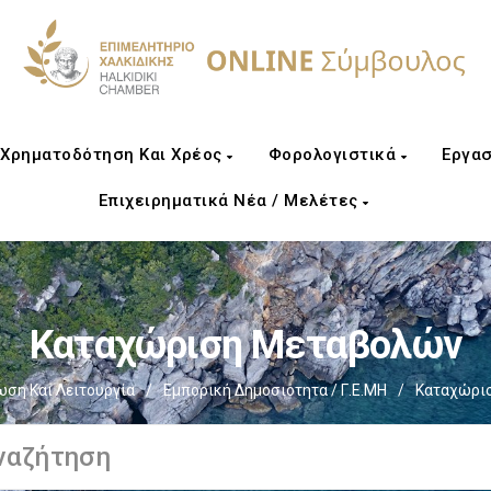
Χρηματοδότηση Και Χρέος
Φορολογιστικά
Εργασ
Επιχειρηματικά Νέα / Μελέτες
Καταχώριση Μεταβολών
ση Και Λειτουργία
/
Εμπορική Δημοσιότητα / Γ.Ε.ΜΗ
/
Καταχώρι