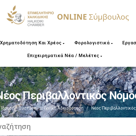
Χρηματοδότηση Και Χρέος
Φορολογιστικά
Εργασ
Επιχειρηματικά Νέα / Μελέτες
Νέος Περιβαλλοντικός Νόμο
Ίδρυση – Σύσταση
/
Γενική Αδειοδότηση
/
Νέος Περιβαλλοντικός