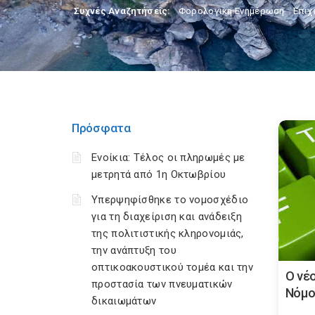
Συχνές Αναζητήσεις:
Φορολογικη Ενημέρωση
,
Επιχ
Πρόσφατα
Ενοίκια: Τέλος οι πληρωμές με
μετρητά από 1η Οκτωβρίου
Υπερψηφίσθηκε το νομοσχέδιο
για τη διαχείριση και ανάδειξη
της πολιτιστικής κληρονομιάς,
την ανάπτυξη του
οπτικοακουστικού τομέα και την
Ο νέ
προστασία των πνευματικών
Νόμο
δικαιωμάτων