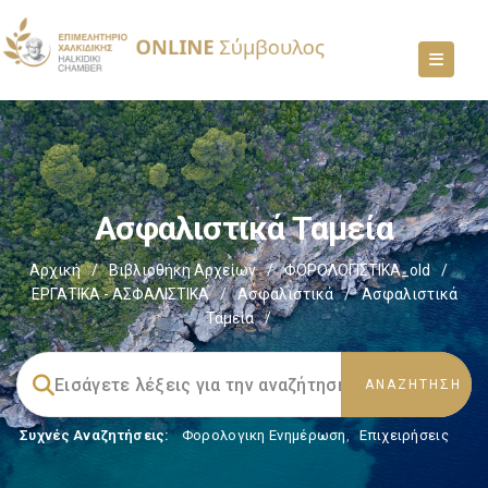
Ασφαλιστικά Ταμεία
Αρχική
/
Βιβλιοθήκη Αρχείων
/
ΦΟΡΟΛΟΓΙΣΤΙΚΑ_old
/
ΕΡΓΑΤΙΚΑ - ΑΣΦΑΛΙΣΤΙΚΑ
/
Ασφαλιστικά
/
Ασφαλιστικά
Ταμεία
/
Συχνές Αναζητήσεις:
Φορολογικη Ενημέρωση
,
Επιχειρήσεις