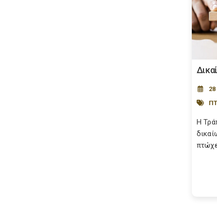
Δικα
28
Π
Η Τρά
δικαί
πτώχε