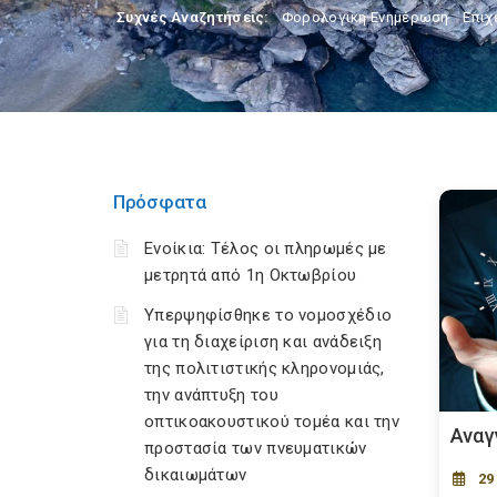
Συχνές Αναζητήσεις:
Φορολογικη Ενημέρωση
,
Επιχ
Πρόσφατα
Ενοίκια: Τέλος οι πληρωμές με
μετρητά από 1η Οκτωβρίου
Υπερψηφίσθηκε το νομοσχέδιο
για τη διαχείριση και ανάδειξη
της πολιτιστικής κληρονομιάς,
την ανάπτυξη του
οπτικοακουστικού τομέα και την
Αναγ
προστασία των πνευματικών
δικαιωμάτων
29