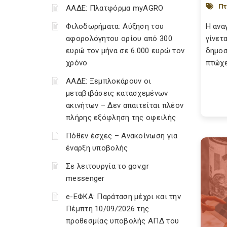
Πτ
ΑΑΔΕ: Πλατφόρμα myAGRO
Φιλοδωρήματα: Αύξηση του
Η ανα
αφορολόγητου ορίου από 300
γίνετ
ευρώ τον μήνα σε 6.000 ευρώ τον
δημοσ
χρόνο
πτώχε
ΑΑΔΕ: Ξεμπλοκάρουν οι
μεταβιβάσεις κατασχεμένων
ακινήτων – Δεν απαιτείται πλέον
πλήρης εξόφληση της οφειλής
Πόθεν έσχες – Ανακοίνωση για
έναρξη υποβολής
Σε λειτουργία το gov.gr
messenger
e-ΕΦΚΑ: Παράταση μέχρι και την
Πέμπτη 10/09/2026 της
προθεσμίας υποβολής ΑΠΔ του