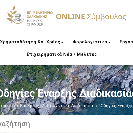
Χρηματοδότηση Και Χρέος
Φορολογιστικά
Εργασ
Επιχειρηματικά Νέα / Μελέτες
Οδηγίες Έναρξης Διαδικασία
τοδότηση Και Χρέος
/
Πτωχευτική Διαδικασία
/
Οδηγίες Έναρξης