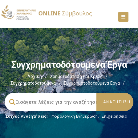
Συγχρηματοδοτούμενα Έργα
Αρχική
/
Χρηματοδότηση Και Χρέος
/
Συγχρηματοδοτούμενα
/
Συγχρηματοδοτούμενα Έργα
/
Συχνές Αναζητήσεις:
Φορολογικη Ενημέρωση
,
Επιχειρήσεις