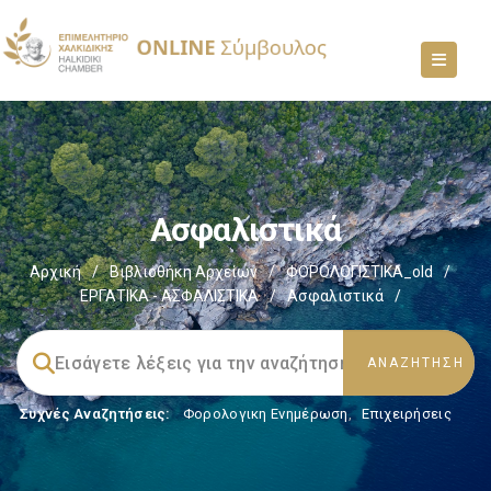
Ασφαλιστικά
Αρχική
/
Βιβλιοθήκη Αρχείων
/
ΦΟΡΟΛΟΓΙΣΤΙΚΑ_old
/
ΕΡΓΑΤΙΚΑ - ΑΣΦΑΛΙΣΤΙΚΑ
/
Ασφαλιστικά
/
Συχνές Αναζητήσεις:
Φορολογικη Ενημέρωση
,
Επιχειρήσεις