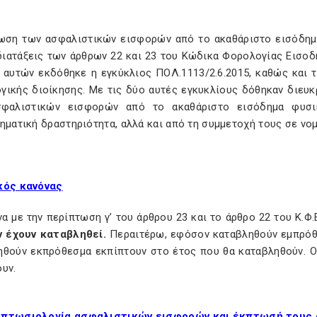
ωση των ασφαλιστικών εισφορών από το ακαθάριστο εισόδημα
διατάξεις των άρθρων 22 και 23 του Κώδικα Φορολογίας Εισοδή
 αυτών εκδόθηκε η εγκύκλιος ΠΟΛ.1113/2.6.2015, καθώς και 
γικής διοίκησης. Με τις δύο αυτές εγκυκλίους δόθηκαν διευκ
σφαλιστικών εισφορών από το ακαθάριστο εισόδημα φυσ
ηματική δραστηριότητα, αλλά και από τη συμμετοχή τους σε νο
κός κανόνας
 με την περίπτωση γ’ του άρθρου 23 και το άρθρο 22 του Κ.Φ.
ν έχουν καταβληθεί.
Περαιτέρω, εφόσον καταβληθούν εμπρόθε
ηθούν εκπρόθεσμα εκπίπτουν στο έτος που θα καταβληθούν. Ο
υν.
ιπτωσιολογία ασφαλιστικών εισφορών και έκπτωσή τους 