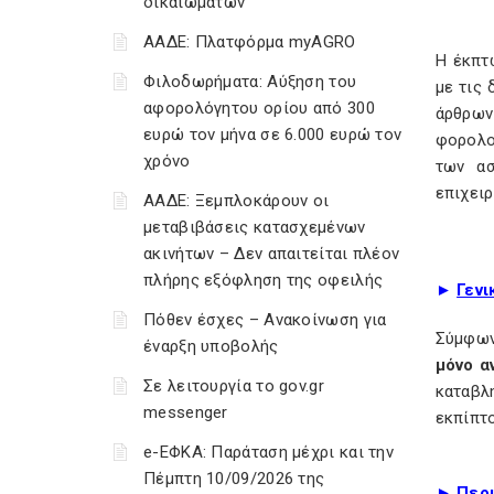
δικαιωμάτων
ΑΑΔΕ: Πλατφόρμα myAGRO
Η έκπτ
Φιλοδωρήματα: Αύξηση του
με τις 
αφορολόγητου ορίου από 300
άρθρων
ευρώ τον μήνα σε 6.000 ευρώ τον
φορολο
χρόνο
των α
επιχειρ
ΑΑΔΕ: Ξεμπλοκάρουν οι
μεταβιβάσεις κατασχεμένων
ακινήτων – Δεν απαιτείται πλέον
πλήρης εξόφληση της οφειλής
►
Γενι
Πόθεν έσχες – Ανακοίνωση για
Σύμφωνα
έναρξη υποβολής
μόνο α
Σε λειτουργία το gov.gr
καταβλ
messenger
εκπίπτο
e-ΕΦΚΑ: Παράταση μέχρι και την
Πέμπτη 10/09/2026 της
►
Περ