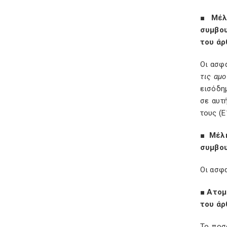
■
Μέλ
συμβου
του άρ
Οι ασφ
τις αμο
εισόδη
σε αυτ
τους (Ε
■
Μέλη
συμβου
Οι ασφ
■
Ατομ
του άρ
Το ποσ