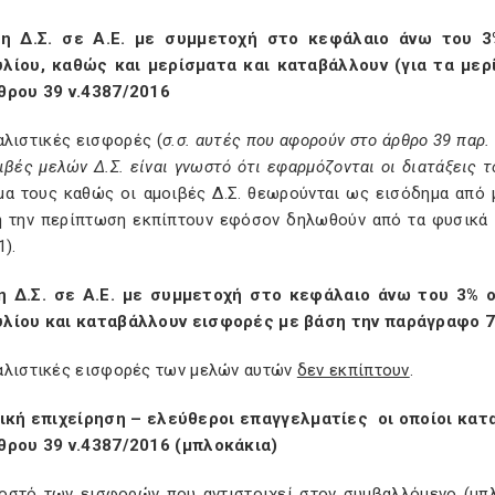
η Δ.Σ. σε Α.Ε. με συμμετοχή στο κεφάλαιο άνω του 3%
λίου, καθώς και μερίσματα και
καταβάλλουν (για τα με
θρου 39 ν.4387/2016
αλιστικές εισφορές (
σ.σ. αυτές που αφορούν στο άρθρο 39 παρ. 
ιβές μελών Δ.Σ. είναι γνωστό ότι εφαρμόζονται οι διατάξεις τ
μα τους καθώς οι αμοιβές Δ.Σ. θεωρούνται ως εισόδημα από 
ή την περίπτωση εκπίπτουν εφόσον δηλωθούν από τα φυσικ
1).
 Δ.Σ. σε Α.Ε. με συμμετοχή στο κεφάλαιο άνω του 3% οι
λίου και καταβάλλουν εισφορές με βάση την
παράγραφο 7
αλιστικές εισφορές των μελών αυτών
δεν εκπίπτουν
.
ική επιχείρηση – ελεύθεροι επαγγελματίες
οι οποίοι κατ
θρου 39 ν.4387/2016 (μπλοκάκια)
οστό των εισφορών που αντιστοιχεί στον συμβαλλόμενο (μπλ