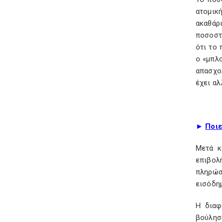
ατομικ
ακαθάρ
ποσοστό
ότι το
ο «μπλ
απασχο
έχει αλ
►
Ποι
Μετά κ
επιβολ
πληρώσ
εισόδη
Η διαφ
βούλησ