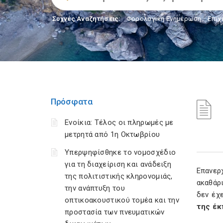
Συχνές Αναζητήσεις:
Φορολογικη Ενημέρωση
,
Επιχ
Πρόσφατα
Ενοίκια: Τέλος οι πληρωμές με
μετρητά από 1η Οκτωβρίου
Υπερψηφίσθηκε το νομοσχέδιο
για τη διαχείριση και ανάδειξη
Επανε
της πολιτιστικής κληρονομιάς,
ακαθάρ
την ανάπτυξη του
δεν έχ
οπτικοακουστικού τομέα και την
της έκ
προστασία των πνευματικών