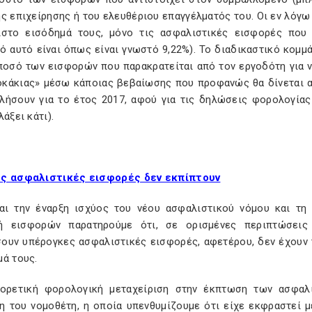
ής επιχείρησης ή του ελευθέριου επαγγέλματός του. Οι εν λόγ
ιστο εισόδημά τους, μόνο τις ασφαλιστικές εισφορές που
 αυτό είναι όπως είναι γνωστό 9,22%). Το διαδικαστικό κομμά
 ποσό των εισφορών που παρακρατείται από τον εργοδότη για ν
οκάκιας» μέσω κάποιας βεβαίωσης που προφανώς θα δίνεται απ
λήσουν για το έτος 2017, αφού για τις δηλώσεις φορολογία
λάξει κάτι).
ες ασφαλιστικές εισφορές δεν εκπίπτουν
αι την έναρξη ισχύος του νέου ασφαλιστικού νόμου και τη
ή εισφορών παρατηρούμε ότι, σε ορισμένες περιπτώσεις 
ουν υπέρογκες ασφαλιστικές εισφορές, αφετέρου, δεν έχουν 
μά τους.
ορετική φορολογική μεταχείριση στην έκπτωση των ασφαλ
η του νομοθέτη, η οποία υπενθυμίζουμε ότι είχε εκφραστεί μέ