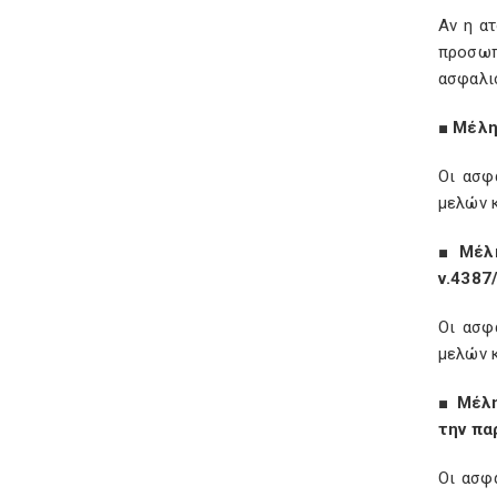
Αν η α
προσωπ
ασφαλι
■ Μέλη
Οι ασφ
μελών 
■ Μέλη
ν.4387
Οι ασφ
μελών 
■ Μέλη
την
πα
Οι ασφ