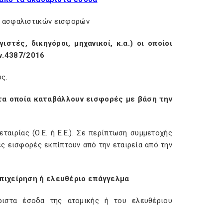
ν ασφαλιστικών εισφορών
στές, δικηγόροι, μηχανικοί, κ.α.) οι οποίοι
ν.4387/2016
ς.
 τα οποία καταβάλλουν εισφορές με βάση την
αιρίας (Ο.Ε. ή Ε.Ε.).
Σε περίπτωση συμμετοχής
ς εισφορές εκπίπτουν από την εταιρεία από την
 επιχείρηση ή ελευθέριο επάγγελμα
ριστα έσοδα της ατομικής ή του ελευθέριου