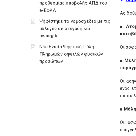
προθεσμίας υποβολής ΑΠΔ του
e-ΕΦΚΑ
Ας δού
Ψηφίστηκε το νομοσχέδιο με τις
■ Ατομ
αλλαγές σε στέγαση και
καταβά
αναπηρία
Νέα Ενιαία Ψηφιακή Πύλη
Οι ασφ
Πληρωμών οφειλών φυσικών
■ Μέλη
προσώπων
παράγρ
Οι ασφα
ενός ε
οποία 
■ Μέλη
Οι ασφ
επαγγέ