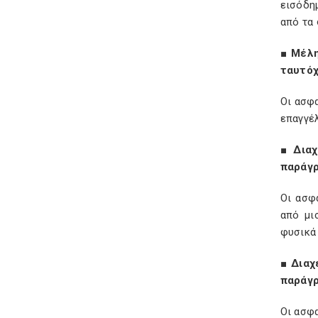
εισόδη
από τα
■ Μέλη
ταυτόχ
Οι ασφ
επαγγέ
■
Διαχ
παράγρ
Οι ασφ
από μι
φυσικά
■
Διαχ
παράγρ
Οι ασφ