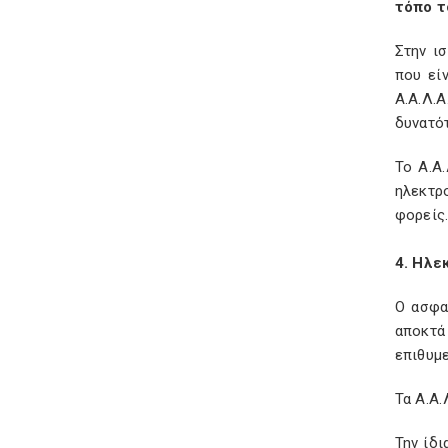
τόπο τ
Στην ι
που εί
Α.Α.Λ.
δυνατότ
Το Α.Α
ηλεκτρ
φορείς
4. Ηλε
Ο ασφα
αποκτά
επιθυμε
Τα Α.Α.
Την ίδ