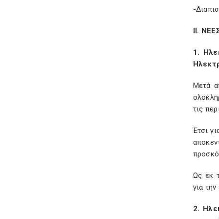
-Διαπι
ΙΙ. ΝΕ
1. Ηλ
Ηλεκτρ
Μετά α
ολοκλη
τις περ
Έτσι γ
αποκεν
προσκό
Ως εκ 
για την
2. Ηλε