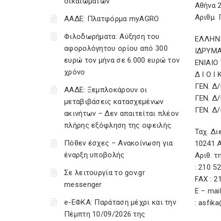
δικαιωμάτων
Αθήνα 2
Αριθμ. 
ΑΑΔΕ: Πλατφόρμα myAGRO
Φιλοδωρήματα: Αύξηση του
ΕΛΛΗΝ
αφορολόγητου ορίου από 300
ΙΔΡΥΜΑ
ευρώ τον μήνα σε 6.000 ευρώ τον
ΕΝΙΑΙΟ
χρόνο
Δ Ι Ο Ι 
ΓΕΝ. Δ
ΑΑΔΕ: Ξεμπλοκάρουν οι
ΓΕΝ. Δ
μεταβιβάσεις κατασχεμένων
ΓΕΝ. Δ
ακινήτων – Δεν απαιτείται πλέον
πλήρης εξόφληση της οφειλής
Ταχ. Δι
Πόθεν έσχες – Ανακοίνωση για
10241 
έναρξη υποβολής
Αριθ. τ
: 210 5
Σε λειτουργία το gov.gr
FAX : 2
messenger
E – mail
e-ΕΦΚΑ: Παράταση μέχρι και την
: asfik
Πέμπτη 10/09/2026 της