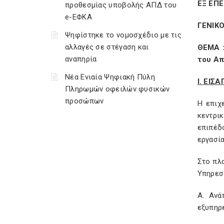
ΕΞ ΕΠΕ
προθεσμίας υποβολής ΑΠΔ του
e-ΕΦΚΑ
ΓΕΝΙΚ
Ψηφίστηκε το νομοσχέδιο με τις
αλλαγές σε στέγαση και
ΘΕΜΑ :
αναπηρία
του Α
Νέα Ενιαία Ψηφιακή Πύλη
I. ΕΙΣ
Πληρωμών οφειλών φυσικών
προσώπων
Η επιχ
κεντρι
επιπέδ
εργασί
Στο πλ
Υπηρεσ
Α. Ανά
εξυπηρε