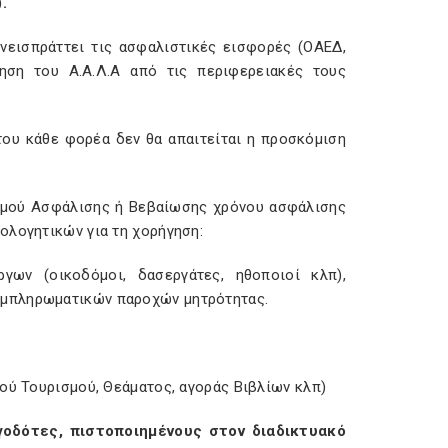
.
εισπράττει τις ασφαλιστικές εισφορές (ΟΑΕΔ,
ληση του Α.Α.Λ.Α από τις περιφερειακές τους
ου κάθε φορέα δεν θα απαιτείται η προσκόμιση
σμού Ασφάλισης ή Βεβαίωσης χρόνου ασφάλισης
ολογητικών για τη χορήγηση:
γων (οικοδόμοι, δασεργάτες, ηθοποιοί κλπ),
υμπληρωματικών παροχών μητρότητας.
ού Τουρισμού, Θεάματος, αγοράς Βιβλίων κλπ)
γοδότες, πιστοποιημένους στον διαδικτυακό