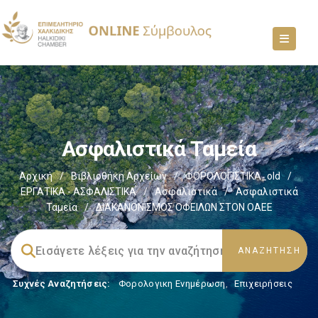
Ασφαλιστικά Ταμεία
Αρχική
/
Βιβλιοθήκη Αρχείων
/
ΦΟΡΟΛΟΓΙΣΤΙΚΑ_old
/
ΕΡΓΑΤΙΚΑ - ΑΣΦΑΛΙΣΤΙΚΑ
/
Ασφαλιστικά
/
Ασφαλιστικά
Ταμεία
/
ΔΙΑΚΑΝΟΝΙΣΜΟΣ ΟΦΕΙΛΩΝ ΣΤΟΝ ΟΑΕΕ
Συχνές Αναζητήσεις:
Φορολογικη Ενημέρωση
,
Επιχειρήσεις