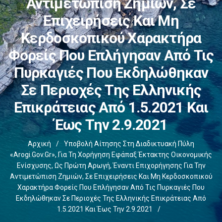
Αντιμετώπιση Ζημιών, Σε
Επιχειρήσεις Και Μη
Κερδοσκοπικού Χαρακτήρα
Φορείς Που Επλήγησαν Από Τις
Πυρκαγιές Που Εκδηλώθηκαν
Σε Περιοχές Της Ελληνικής
Επικράτειας Από 1.5.2021 Και
Έως Την 2.9.2021
Αρχική
/
Υποβολή Αίτησης Στη Διαδικτυακή Πύλη
«arogi.gov.gr», Για Τη Χορήγηση Εφάπαξ Έκτακτης Οικονομικής
Ενίσχυσης, Ως Πρώτη Αρωγή, Έναντι Επιχορήγησης Για Την
Αντιμετώπιση Ζημιών, Σε Επιχειρήσεις Και Μη Κερδοσκοπικού
Χαρακτήρα Φορείς Που Επλήγησαν Από Τις Πυρκαγιές Που
Εκδηλώθηκαν Σε Περιοχές Της Ελληνικής Επικράτειας Από
1.5.2021 Και Έως Την 2.9.2021
/