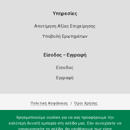
Υπηρεσίες
Αποτίμηση Αξίας Επιχείρησης
Υποβολή Ερωτημάτων
Είσοδος – Εγγραφή
Είσοδος
Εγγραφή
Πολιτική Ασφάλειας
Όροι Χρήσης
Copyright 2026
Knowledge A.E.
Χρησιμοποιούμε cookies για να σας προσφέρουμε την
καλύτερη δυνατή εμπειρία στη σελίδα μας. Εάν συνεχίσετε να
χρησιμοποιείτε τη σελίδα, θα υποθέσουμε πως είστε