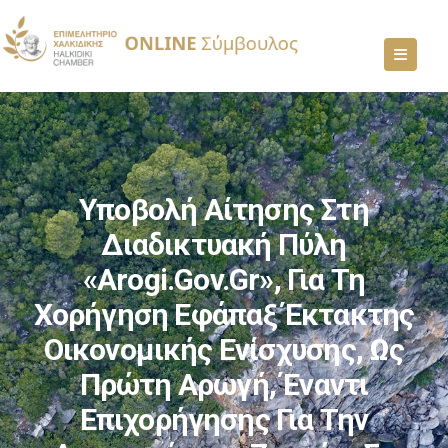
Υποβολή Αίτησης Στη
Διαδικτυακή Πύλη
«arogi.gov.gr», Για Τη
Χορήγηση Εφάπαξ Έκτακτης
Οικονομικής Ενίσχυσης, Ως
Πρώτη Αρωγή, Έναντι
Επιχορήγησης Για Την