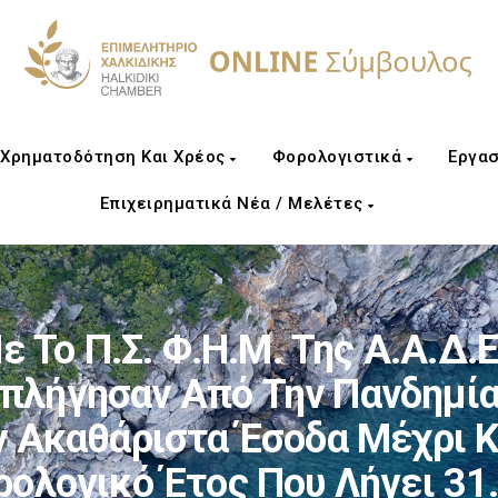
Χρηματοδότηση Και Χρέος
Φορολογιστικά
Εργασ
Επιχειρηματικά Νέα / Μελέτες
 Το Π.Σ. Φ.Η.Μ. Της Α.Α.Δ.
 Επλήγησαν Από Την Πανδημία
ν Ακαθάριστα Έσοδα Μέχρι Κ
ολογικό Έτος Που Λήγει 31