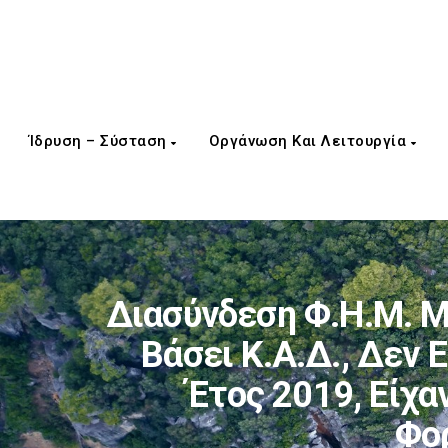
Ίδρυση – Σύσταση
Οργάνωση Και Λειτουργία
Διασύνδεση Φ.Η.Μ. Με
Βάσει Κ.Α.Δ., Δεν
Έτος 2019, Είχα
Φορ