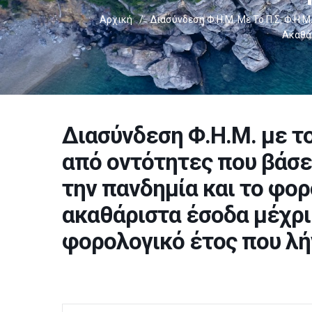
Αρχική
/
Διασύνδεση Φ.Η.Μ. Με Το Π.Σ. Φ.Η.Μ
Ακαθάρ
Διασύνδεση Φ.Η.Μ. με το 
από οντότητες που βάσει
την πανδημία και το φορ
ακαθάριστα έσοδα μέχρι 
φορολογικό έτος που λήγ