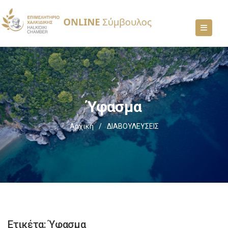
Ύφασμα
Αρχική
/
ΔΙΑΒΟΥΛΕΥΣΕΙΣ
Ετικέτα:
Ύφασμα