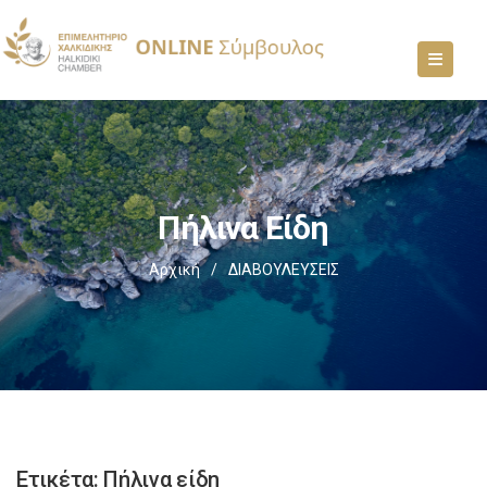
Πήλινα Είδη
Αρχική
/
ΔΙΑΒΟΥΛΕΥΣΕΙΣ
Ετικέτα:
Πήλινα είδη