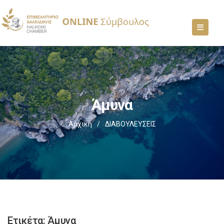
Άμυνα
Αρχική
/
ΔΙΑΒΟΥΛΕΥΣΕΙΣ
Ετικέτα:
Άμυνα