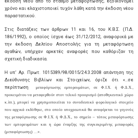
έκδοση νέου από το σταθμό μεταφόρτωσης, εξοικονομεί
χρόνο και ελαχιστοποιεί τυχόν λάθη κατά την έκδοση νέου
παραστατικού.
Στις διατάξεις των άρθρων 11 και 16, του Κ.Β.Σ. (Π.Δ.
186/1992), ο οποίος ίσχυε έως 31/12/2012, αναφορικά με
την έκδοση Δελτίου Αποστολής για τη μεταφόρτωση
αγαθών, υπήρχαν αρκετές αναφορές που καθόριζαν τη
σχετική διαδικασία.
Η υπ’ Αρ. Πρωτ. 1015389/98/0015/24.3.2008 απάντηση της
Διεύθυνσης Βιβλίων και Στοιχείων, όριζε ότι «…σε
περίπτωση
μεταφόρτωσης εμπορευμάτων, σε Φ.Ι.Χ. ή Φ.Δ.Χ.,
προκειμένου να μεταφερθούν στον τελικό προορισμό (αποθηκευτικό χώρο
κ.λπ.), μπορεί να χρησιμοποιείται το συνοδευτικό φορολογικό στοιχείο
που αρχικά εκδόθηκε, στο οποίο υποχρεωτικά θα αναφέρεται το γεγονός
της μεταφόρτωσης σε Φ.Ι.Χ. ή Φ.Δ.Χ., το σημείο – τόπος μεταφόρτωσης
των εμπορευμάτων και η ώρα έναρξης της συγκεκριμένης μεταφοράς
(μεταφόρτωσης) …».