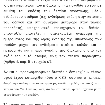
«…στην περίπτωση που η διακίνηση των αγαθών γίνεται με
ευθύνη του εκδότη του δελτίου αποστολής, μέσω
ενδιάμεσου σταθμού (π.χ. ενδιάμεση στάση στην κατοικία
του οδηγού και στη συνέχεια μεταφορά στον τελικό
παραλήπτη), υποχρεωτικό περιεχόμενο του δελτίου
αποστολής αποτελεί η διακεκριμένη αναγραφή της
ημερομηνίας και της ώρας έναρξης της αποστολής των
αγαθών μέχρι τον ενδιάμεσο σταθμό, καθώς και η
ημερομηνία και η ώρα έναρξης της διακίνησης από τον
ενδιάμεσο αυτό σταθμό, έως τον τελικό παραλήπτη»
(Άρθρο 5, παρ. 5, στοιχείο ε’).
Αν και οι προαναφερόμενες διατάξεις δεν ισχύουν πλέον,
αφού έχουν καταργηθεί τόσο ο Κ.Β.Σ. όσο και ο
Κ.Φ.Α.Σ.,
θεωρήσαμε σκόπιμο να τις αναφέρουμε, επειδή ακριβώς απεικονίζουν το
πνεύμα του Υπ. Οικονομικών, σχεδόν επί είκοσι χρόνια, σχετικά με τη
μεταφόρτωση των αγαθών.
Σύμφωνα με την περ.1, της παρ. 8, του άρθρου 5, της