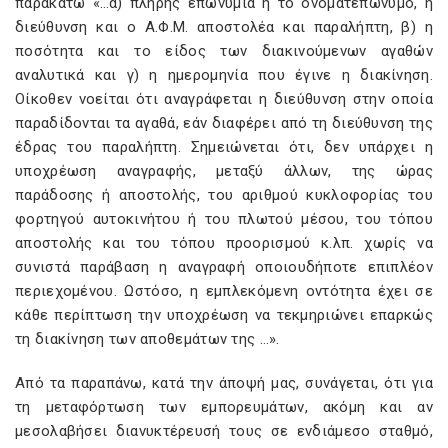
παρακάτω «…α) πλήρης επωνυμία ή το ονοματεπώνυμο, η
διεύθυνση και ο Α.Φ.Μ. αποστολέα και παραλήπτη, β) η
ποσότητα και το είδος των διακινούμενων αγαθών
αναλυτικά και γ) η ημερομηνία που έγινε η διακίνηση.
Οίκοθεν νοείται ότι αναγράφεται η διεύθυνση στην οποία
παραδίδονται τα αγαθά, εάν διαφέρει από τη διεύθυνση της
έδρας του παραλήπτη. Σημειώνεται ότι, δεν υπάρχει η
υποχρέωση αναγραφής, μεταξύ άλλων, της ώρας
παράδοσης ή αποστολής, του αριθμού κυκλοφορίας του
φορτηγού αυτοκινήτου ή του πλωτού μέσου, του τόπου
αποστολής και του τόπου προορισμού κ.λπ. χωρίς να
συνιστά παράβαση η αναγραφή οποιουδήποτε επιπλέον
περιεχομένου. Ωστόσο, η εμπλεκόμενη οντότητα έχει σε
κάθε περίπτωση την υποχρέωση να τεκμηριώνει επαρκώς
τη διακίνηση των αποθεμάτων της …».
Από τα παραπάνω, κατά την άποψή μας, συνάγεται, ότι για
τη μεταφόρτωση των εμπορευμάτων, ακόμη και αν
μεσολαβήσει διανυκτέρευσή τους σε ενδιάμεσο σταθμό,