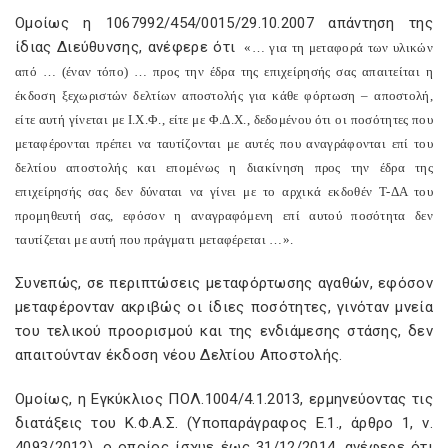
Ομοίως η 1067992/454/0015/29.10.2007 απάντηση της
ίδιας Διεύθυνσης, ανέφερε ότι
«… για τη μεταφορά των υλικών
από … (έναν τόπο) … προς την έδρα της επιχείρησής σας απαιτείται η
έκδοση ξεχωριστών δελτίων αποστολής για κάθε φόρτωση – αποστολή,
είτε αυτή γίνεται με Ι.Χ.Φ., είτε με Φ.Δ.Χ., δεδομένου ότι οι ποσότητες που
μεταφέρονται πρέπει να ταυτίζονται με αυτές που αναγράφονται επί του
δελτίου αποστολής και επομένως η διακίνηση προς την έδρα της
επιχείρησής σας δεν δύναται να γίνει με το αρχικά εκδοθέν Τ-ΔΑ του
προμηθευτή σας, εφόσον η αναγραφόμενη επί αυτού ποσότητα δεν
ταυτίζεται με αυτή που πράγματι μεταφέρεται …».
Συνεπώς, σε περιπτώσεις μεταφόρτωσης αγαθών, εφόσον
μεταφέρονταν ακριβώς οι ίδιες ποσότητες, γινόταν μνεία
του τελικού προορισμού και της ενδιάμεσης στάσης, δεν
απαιτούνταν έκδοση νέου Δελτίου Αποστολής.
Ομοίως, η Εγκύκλιος ΠΟΛ.1004/4.1.2013, ερμηνεύοντας τις
διατάξεις του Κ.Φ.Α.Σ. (Υποπαράγραφος Ε.1., άρθρο 1, ν.
4093/2012), ο οποίος ίσχυε έως 31/12/2014, ανέφερε ότι