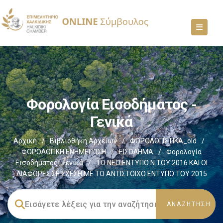
Φορολογία Εισοδήματος -
Γενικά
Αρχική
/
Βιβλιοθήκη Αρχείων
/
ΦΟΡΟΛΟΓΙΣΤΙΚΑ_old
/
ΦΟΡΟΛΟΓΙΚΗ ΕΝΗΜΕΡΩΣΗ
/
ΕΙΣΟΔΗΜΑ
/
Φορολογία
Εισοδήματος - Γενικά
/
ΤΟ ΝΕΟ ΕΝΤΥΠΟ Ν ΤΟΥ 2016 ΚΑΙ ΟΙ
ΔΙΑΦΟΡΕΣ ΣΕ ΣΧΕΣΗ ΜΕ ΤΟ ΑΝΤΙΣΤΟΙΧΟ ΕΝΤΥΠΟ ΤΟΥ 2015