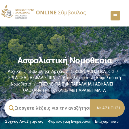
Ασφαλιστική Νομοθεσία
Αρχική
/
Βιβλιοθήκη Αρχείων
/
ΦΟΡΟΛΟΓΙΣΤΙΚΑ_old
/
ΕΡΓΑΤΙΚΑ - ΑΣΦΑΛΙΣΤΙΚΑ
/
Ασφαλιστικά
/
Ασφαλιστική
Νομοθεσία
/
ΤΙ ΙΣΧΥΕΙ ΓΙΑ ΤΗΝ ΠΑΡΑΛΛΗΛΗ ΑΣΦΑΛΙΣΗ –
ΟΛΟΚΛΗΡΗ Η ΕΓΚΥΚΛΙΟΣ ΜΕ ΠΑΡΑΔΕΙΓΜΑΤΑ
Συχνές Αναζητήσεις:
Φορολογικη Ενημέρωση
,
Επιχειρήσεις