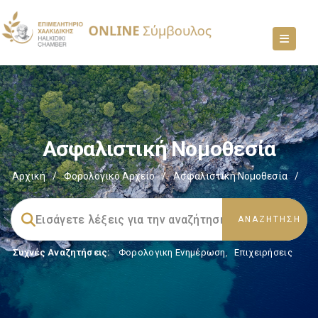
Ασφαλιστική Νομοθεσία
Αρχική
/
Φορολογικό Αρχείο
/
Ασφαλιστική Νομοθεσία
/
Συχνές Αναζητήσεις:
Φορολογικη Ενημέρωση
,
Επιχειρήσεις