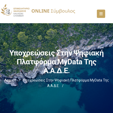
Υποχρεώσεις Στην Ψηφιακή
Πλατφόρμα MyData Της
Α.Α.Δ.Ε.
Αρχική
/
Υποχρεώσεις Στην Ψηφιακή Πλατφόρμα MyData Της
Α.Α.Δ.Ε.
/