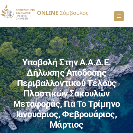
Υποβολή Στην Α.Α.Δ.Ε.
Δήλωσης Απόδοσης
Περιβαλλοντικού Τέλους
Πλαστικών Σακουλών
Μεταφοράς, Για Το Τρίμηνο
Ιανουάριος, Φεβρουάριος,
Μάρτιος