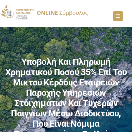
Υποβολή Και Πληρωμή
Χρηματικού Ποσού 35% Επί Του
Μικτού Κέρδους Εταιρειών
Παροχής Υπηρεσιών
Στοιχημάτων Και Τυχερών
Παιγνίων Μέσω Διαδικτύου,
Που Είναι Νόμιμα