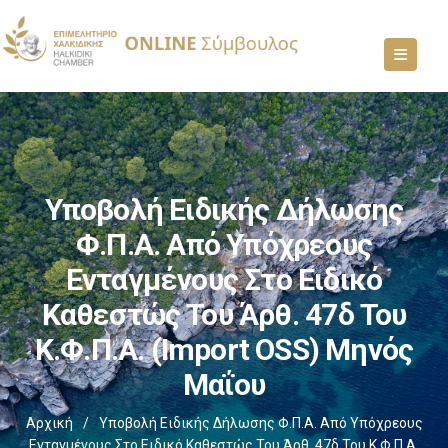
Υποβολή Ειδικής Δήλωσης
Φ.Π.Α. Από Υπόχρεους
Ενταγμένους Στο Ειδικό
Καθεστώς Του Άρθ. 47δ Του
Κ.Φ.Π.Α. (Import OSS) Μηνός
Μαΐου
Αρχική
/
Υποβολή Ειδικής Δήλωσης Φ.Π.Α. Από Υπόχρεους
Ενταγμένους Στο Ειδικό Καθεστώς Του Άρθ. 47δ Του Κ.Φ.Π.Α.