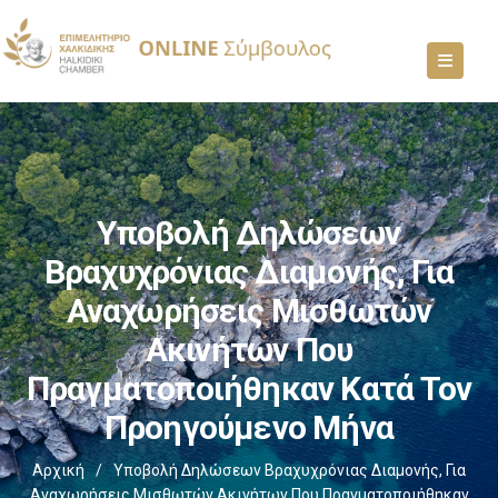
Υποβολή Δηλώσεων
Βραχυχρόνιας Διαμονής, Για
Αναχωρήσεις Μισθωτών
Ακινήτων Που
Πραγματοποιήθηκαν Κατά Τον
Προηγούμενο Μήνα
Αρχική
/
Υποβολή Δηλώσεων Βραχυχρόνιας Διαμονής, Για
Αναχωρήσεις Μισθωτών Ακινήτων Που Πραγματοποιήθηκαν