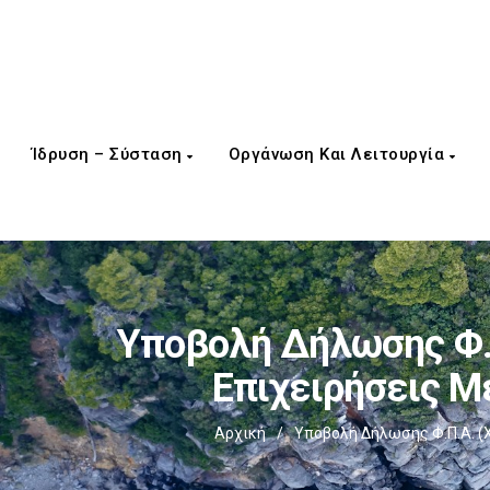
Ίδρυση – Σύσταση
Οργάνωση Και Λειτουργία
Υποβολή Δήλωσης Φ.Π
Επιχειρήσεις Μ
Αρχική
/
Υποβολή Δήλωσης Φ.Π.Α. (