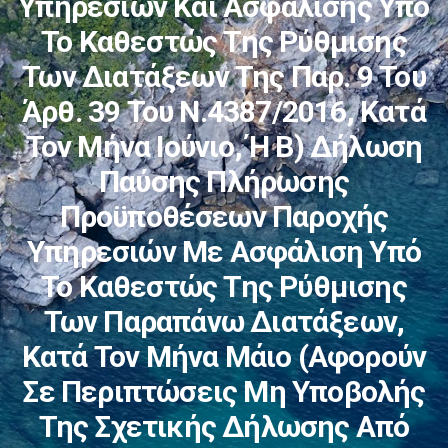
Υπηρεσιών Και Ασφάλισης Υπό
Το Καθεστώς Της Ρύθμισης
Των Διατάξεων Της Παρ. 9 Του
Άρθ. 39 Του Ν.4387/2016, Κατά
Τον Μήνα Ιούνιο, Ή Β) Δήλωση
Παύσης Πλήρωσης
Προϋποθέσεων Παροχής
Υπηρεσιών Με Ασφάλιση Υπό
Το Καθεστώς Της Ρύθμισης
Των Παραπάνω Διατάξεων,
Κατά Τον Μήνα Μάιο (αφορούν
Σε Περιπτώσεις Μη Υποβολής
Της Σχετικής Δήλωσης Από