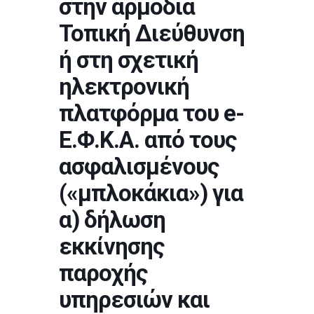
στην αρμόδια
Τοπική Διεύθυνση
ή στη σχετική
ηλεκτρονική
πλατφόρμα του e-
Ε.Φ.Κ.Α. από τους
ασφαλισμένους
(«μπλοκάκια») για
α) δήλωση
εκκίνησης
παροχής
υπηρεσιών και