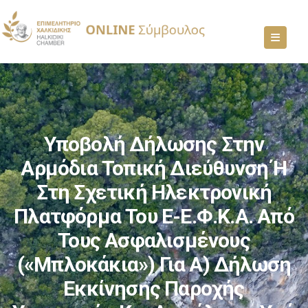
Υποβολή Δήλωσης Στην
Αρμόδια Τοπική Διεύθυνση Ή
Στη Σχετική Ηλεκτρονική
Πλατφόρμα Του E-Ε.Φ.Κ.Α. Από
Τους Ασφαλισμένους
(«μπλοκάκια») Για Α) Δήλωση
Εκκίνησης Παροχής