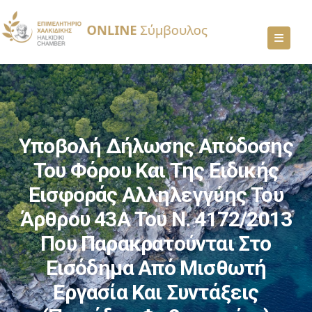
Υποβολή Δήλωσης Απόδοσης
Του Φόρου Και Της Ειδικής
Εισφοράς Αλληλεγγύης Του
Άρθρου 43Α Του Ν. 4172/2013
Που Παρακρατούνται Στο
Εισόδημα Από Μισθωτή
Εργασία Και Συντάξεις