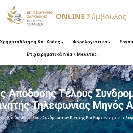
Χρηματοδότηση Και Χρέος
Φορολογιστικά
Εργασ
Επιχειρηματικά Νέα / Μελέτες
 Απόδοσης Τέλους Συνδρομ
ινητής Τηλεφωνίας Μηνός Α
ης Απόδοσης Τέλους Συνδρομητών Κινητής Και Καρτοκινητής Τηλε