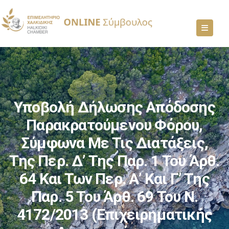
Υποβολή Δήλωσης Απόδοσης
Παρακρατούμενου Φόρου,
Σύμφωνα Με Τις Διατάξεις,
Της Περ. Δ’ Της Παρ. 1 Του Άρθ.
64 Και Των Περ. Α’ Και Γ’ Της
Παρ. 5 Του Άρθ. 69 Του Ν.
4172/2013 (επιχειρηματικής