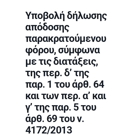
Υποβολή δήλωσης
απόδοσης
παρακρατούμενου
φόρου, σύμφωνα
με τις διατάξεις,
της περ. δ’ της
παρ. 1 του άρθ. 64
και των περ. α’ και
γ’ της παρ. 5 του
άρθ. 69 του ν.
4172/2013