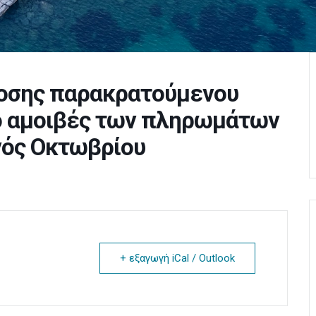
οσης παρακρατούμενου
ό αμοιβές των πληρωμάτων
νός Οκτωβρίου
+ εξαγωγή iCal / Outlook