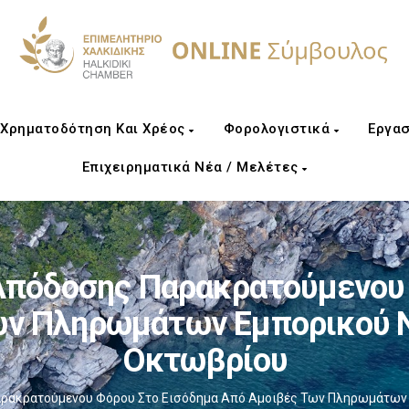
Χρηματοδότηση Και Χρέος
Φορολογιστικά
Εργασ
Επιχειρηματικά Νέα / Μελέτες
πόδοσης Παρακρατούμενου 
ων Πληρωμάτων Εμπορικού Ν
Οκτωβρίου
ακρατούμενου Φόρου Στο Εισόδημα Από Αμοιβές Των Πληρωμάτων 