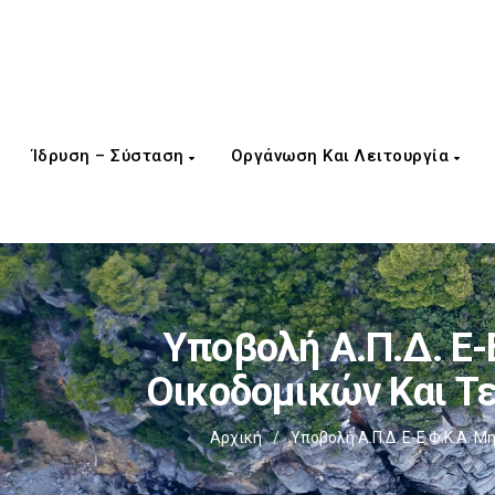
Ίδρυση – Σύσταση
Οργάνωση Και Λειτουργία
Υποβολή Α.Π.Δ. E-
Οικοδομικών Και Τ
Αρχική
/
Υποβολή Α.Π.Δ. E-Ε.Φ.Κ.Α.