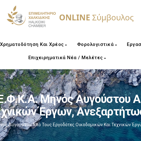
Χρηματοδότηση Και Χρέος
Φορολογιστικά
Εργασ
Επιχειρηματικά Νέα / Μελέτες
Ε.Φ.Κ.Α. Μηνός Αυγούστου 
εχνικών Έργων, Ανεξαρτήτ
 Μηνός Αυγούστου Από Τους Εργοδότες Οικοδομικών Και Τεχνικών Έ