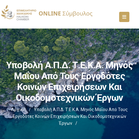
Υποβολή Α.Π.Δ. Τ.Ε.Κ.Α. Μηνός
Μαΐου Από Τους Εργοδότες
Κοινών Επιχειρήσεων Και
Οικοδομοτεχνικών Έργων
Αρχική
/
Υποβολή Α.Π.Δ. Τ.Ε.Κ.Α. Μηνός Μαΐου Από Τους
Εργοδότες Κοινών Επιχειρήσεων Και Οικοδομοτεχνικών
Έργων
/