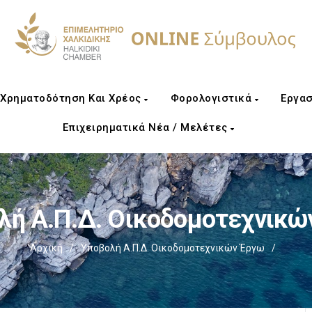
Χρηματοδότηση Και Χρέος
Φορολογιστικά
Εργασ
Επιχειρηματικά Νέα / Μελέτες
λή Α.Π.Δ. Οικοδομοτεχνικώ
Αρχική
/
Υποβολή Α.Π.Δ. Οικοδομοτεχνικών Έργω
/