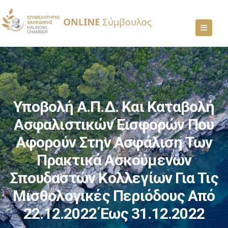
Υποβολή Α.Π.Δ. Και Καταβολή
Ασφαλιστικών Εισφορών Που
Αφορούν Στην Ασφάλιση Των
Πρακτικά Ασκούμενων
Σπουδαστών Κολλεγίων Για Τις
Μισθολογικές Περιόδους Από
22.12.2022 Έως 31.12.2022