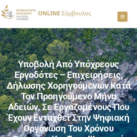
Υποβολή Από Υπόχρεους
Εργοδότες – Επιχειρήσεις,
Δήλωσης Χορηγούμενων Κατά
Τον Προηγούμενο Μήνα
Αδειών, Σε Εργαζομένους Που
Έχουν Ενταχθεί Στην Ψηφιακή
Οργάνωση Του Χρόνου