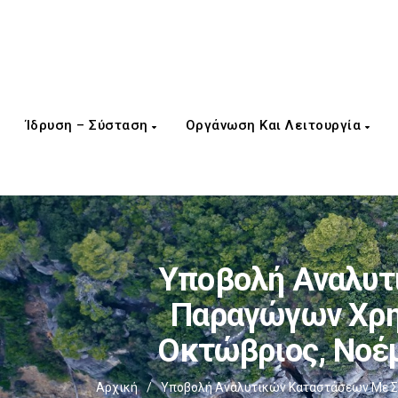
Ίδρυση – Σύσταση
Οργάνωση Και Λειτουργία
Υποβολή Αναλυτ
Παραγώγων Χρημ
Οκτώβριος, Νοέμ
Αρχική
/
Υποβολή Αναλυτικών Καταστάσεων Με Στ