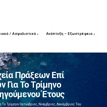
ιακά / Ασφαλιστικά
Ανάπτυξη – Εξωστρέφεια
εία Πράξεων Επί
 Για Το Τρίμηνο
οηγούμενου Έτους
Το Τρίμηνο Οκτώβριος, Νοέμβριος, Δεκέμβριος Του