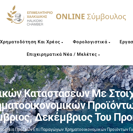
Χρηματοδότηση Και Χρέος
Φορολογιστικά
Εργασ
Επιχειρηματικά Νέα / Μελέτες
ικών Καταστάσεων Με Στοιχ
ατοοικονομικών Προϊόντων
βριος, Δεκέμβριος Του Πρ
οιχεία Πράξεων Επί Παραγώγων Χρηματοοικονομικών Προϊόντων Για 