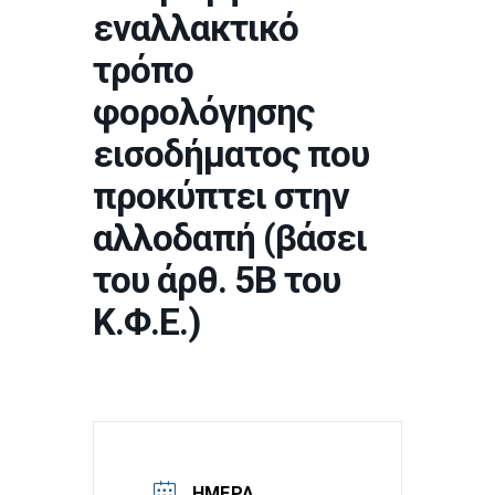
εναλλακτικό
τρόπο
φορολόγησης
εισοδήματος που
προκύπτει στην
αλλοδαπή (βάσει
του άρθ. 5Β του
Κ.Φ.Ε.)
ΗΜΈΡΑ