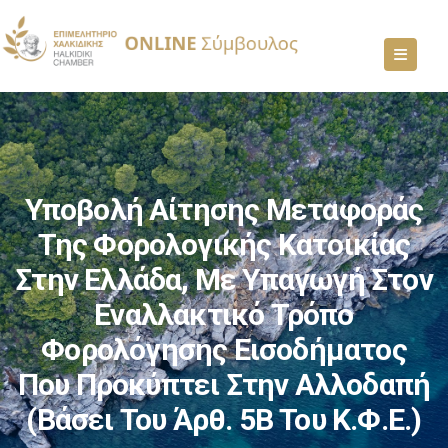
Υποβολή Αίτησης Μεταφοράς
Της Φορολογικής Κατοικίας
Στην Ελλάδα, Με Υπαγωγή Στον
Εναλλακτικό Τρόπο
Φορολόγησης Εισοδήματος
Που Προκύπτει Στην Αλλοδαπή
(βάσει Του Άρθ. 5Β Του Κ.Φ.Ε.)