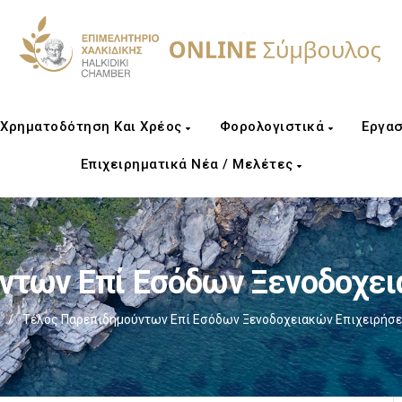
Χρηματοδότηση Και Χρέος
Φορολογιστικά
Εργασ
Επιχειρηματικά Νέα / Μελέτες
ντων Επί Εσόδων Ξενοδοχει
/
Τέλος Παρεπιδημούντων Επί Εσόδων Ξενοδοχειακών Επιχειρήσε