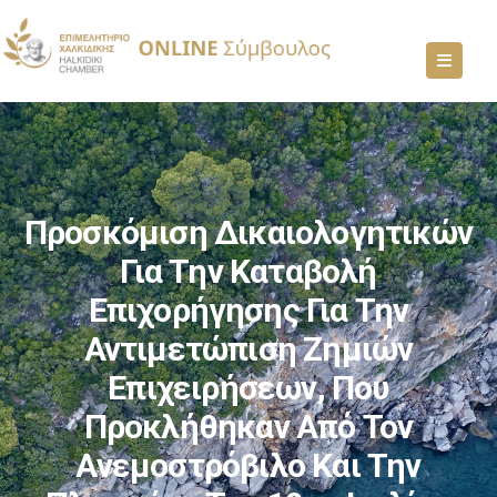
Προσκόμιση Δικαιολογητικών
Για Την Καταβολή
Επιχορήγησης Για Την
Αντιμετώπιση Ζημιών
Επιχειρήσεων, Που
Προκλήθηκαν Από Τον
Ανεμοστρόβιλο Και Την