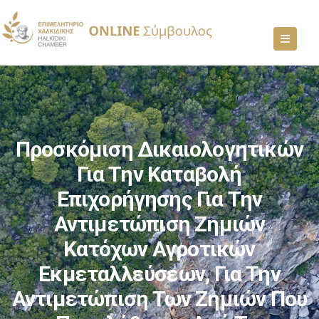
Προσκόμιση Δικαιολογητικών
Για Την Καταβολή
Επιχορήγησης Για Την
Αντιμετώπιση Ζημιών
Κατόχων Αγροτικών
Εκμεταλλεύσεων, Για Την
Αντιμετώπιση Των Ζημιών Που