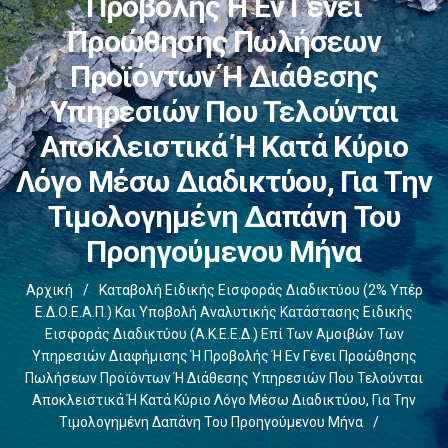
Προβολής Ή Εν Γένει
Προώθησης Πωλήσεων
Προϊόντων Ή Διάθεσης
Υπηρεσιών Που Τελούνται
Αποκλειστικά Ή Κατά Κύριο
Λόγο Μέσω Διαδικτύου, Για Την
Τιμολογημένη Δαπάνη Του
Προηγούμενου Μήνα
Αρχική
/
Καταβολή Ειδικής Εισφοράς Διαδικτύου (2% Υπέρ
Ε.Δ.Ο.Ε.Α.Π.) Και Υποβολή Αναλυτικής Κατάστασης Ειδικής
Εισφοράς Διαδικτύου (Α.Κ.Ε.Ε.Δ.) Επί Των Αμοιβών Των
Υπηρεσιών Διαφήμισης Ή Προβολής Ή Εν Γένει Προώθησης
Πωλήσεων Προϊόντων Ή Διάθεσης Υπηρεσιών Που Τελούνται
Αποκλειστικά Ή Κατά Κύριο Λόγο Μέσω Διαδικτύου, Για Την
Τιμολογημένη Δαπάνη Του Προηγούμενου Μήνα
/