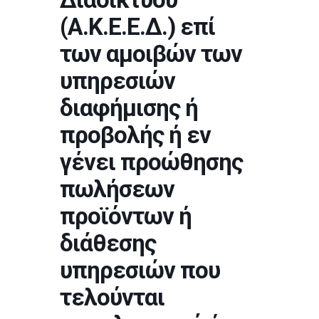
(Α.Κ.Ε.Ε.Δ.) επί
των αμοιβών των
υπηρεσιών
διαφήμισης ή
προβολής ή εν
γένει προώθησης
πωλήσεων
προϊόντων ή
διάθεσης
υπηρεσιών που
τελούνται