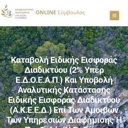
Καταβολή Ειδικής Εισφοράς
Διαδικτύου (2% Υπέρ
Ε.Δ.Ο.Ε.Α.Π.) Και Υποβολή
Αναλυτικής Κατάστασης
Ειδικής Εισφοράς Διαδικτύου
(Α.Κ.Ε.Ε.Δ.) Επί Των Αμοιβών
Των Υπηρεσιών Διαφήμισης Ή