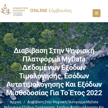
Διαβίβαση Στην Ψηφιακή
Πλατφόρμα MyData
Δεδομένων Εξόδων
Τιμολόγησης, Εσόδων
Αυτοτιμολόγησης Και Εξόδων
Μισθοδοσίας Για Το Έτος 2022
Αρχική
/
Διαβίβαση Στην Ψηφιακή Πλατφόρμα MyData
Δεδομένων Εξόδων Τιμολόγησης, Εσόδων Αυτοτιμολόγησης Και