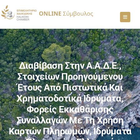
Διαβίβαση Στην Α.Α.Δ.Ε.,
Στοιχείων Προηγούμενου
Έτους Από Πιστωτικά Και
Χρηματοδοτικά Ιδρύματα,
Φορείς Εκκαθάρισης
Συναλλαγών Με Τη Χρήση
Καρτών Πληρωμών, Ιδρύματα