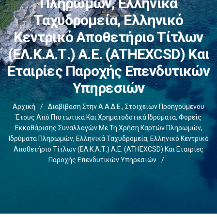
Πληρωμών, Ελληνικά
Ταχυδρομεία, Ελληνικό
Κεντρικό Αποθετήριο Τίτλων
(ΕΛ.Κ.Α.Τ.) Α.Ε. (ATHEXCSD) Και
Εταιρίες Παροχής Επενδυτικών
Υπηρεσιών
Αρχική
/
Διαβίβαση Στην Α.Α.Δ.Ε., Στοιχείων Προηγούμενου
Έτους Από Πιστωτικά Και Χρηματοδοτικά Ιδρύματα, Φορείς
Εκκαθάρισης Συναλλαγών Με Τη Χρήση Καρτών Πληρωμών,
Ιδρύματα Πληρωμών, Ελληνικά Ταχυδρομεία, Ελληνικό Κεντρικό
Αποθετήριο Τίτλων (ΕΛ.Κ.Α.Τ.) Α.Ε. (ATHEXCSD) Και Εταιρίες
Παροχής Επενδυτικών Υπηρεσιών
/