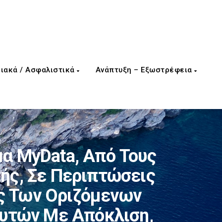
ιακά / Ασφαλιστικά
Ανάπτυξη – Εξωστρέφεια
α MyData, Από Τους
ής, Σε Περιπτώσεις
ς Των Οριζόμενων
Αυτών Με Απόκλιση,