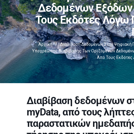
Δεδομένων Εξόδων 
Τους Εκδότες Λόγω 
Αρχική
/
Διαβίβαση Δεδομένων Στην Ψηφιακή 
Υποχρέωσης Διαβίβασης Των Οριζόμενων Δεδομένων
Από Τους Εκδότες 
Διαβίβαση δεδομένων σ
myData, από τους λήπτε
παραστατικών ημεδαπής,