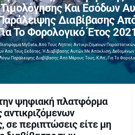
Τιμολόγησης Και Εσόδων Αυ
Παράλειψης Διαβίβασης Από 
Για Το Φορολογικό Έτος 202
Πλατφόρμα MyData, Από Τους Λήπτες Αντικριζόμενων Παραστατικών 
 Από Τους Εκδότες, Ή Διαβίβασης Αυτών Με Απόκλιση, Δεδομένων
Λόγω Παράλειψης Διαβίβασης Από Μέρους Τους, Κ.λπ., Για Το Φορολο
την ψηφιακή πλατφόρμα
ς αντικριζόμενων
 σε περιπτώσεις είτε μη