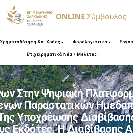
Χρηματοδότηση Και Χρέος
Φορολογιστικά
Εργασ
Επιχειρηματικά Νέα / Μελέτες
ων Στην Ψηφιακή Πλατφόρμ
ενων Παραστατικών Ημεδαπ
 Της Υποχρέωσης Διαβίβαση
ς Εκδότες, Ή Διαβίβασης 