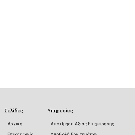
Σελίδες
Υπηρεσίες
Αρχική
Αποτίμηση Αξίας Επιχείρησης
Επικοινωνία
Υποβολή Ερωτημάτων