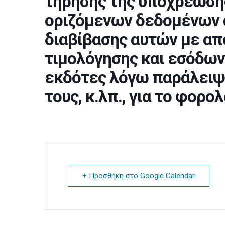
τήρησης της υποχρέωση
οριζόμενων δεδομένων α
διαβίβασης αυτών με α
τιμολόγησης και εσόδων
εκδότες λόγω παράλειψ
τους, κ.λπ., για το φορο
+ Προσθήκη στο Google Calendar