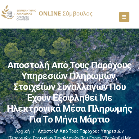
Αποστολή Από Τους Παρόχους
Υπηρεσιών Πληρωμών,
Στοιχείων Συναλλαγών Που
Έχουν Εξοφληθεί Με
Ηλεκτρονικά Μέσα Πληρωμής
Για Το Μήνα Μάρτιο
Αρχική
/
Αποστολή Από Τους Παρόχους Υπηρεσιών
Πληρωμών, Στοιχείων Συναλλαγών Που Έχουν Εξοφληθεί Με