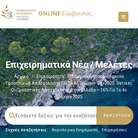
Επιχειρηματικά Νέα / Μελέτες
Αρχική
/
Επικαιρότητα
/
ManpowerGroup – Έρευνα
Προοπτικών Απασχόλησης Για Το 4ο Τρίμηνο Του 2025: Θετικές
Οι Προοπτικές Απασχόλησης Στην Ελλάδα – 16% Για Το 4ο
Τρίμηνο 2025
Συχνές Αναζητήσεις:
Φορολογικη Ενημέρωση
,
Επιχειρήσεις