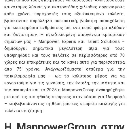
ταλέντα που τους επιτρέπουν να κερδίζουν. Αναπτύσσουμε
καινοτόμες λύσεις για εκατοντάδες χιλιάδες οργανισμούς
κάθε χρόνο, παρέχοντάς τους εξειδικευμένο ταλέντο,
βρίσκοντας παράλληλα ουσιαστική, βιώσιμη απασχόληση
για εκατομμύρια ανθρώπους σε ένα ευρύ φάσμα κλάδων
και δεξιοτήτων. Η εξειδικευμένη οικογένεια εμπορικών
σημάτων μας – Manpower, Experis και Talent Solutions –
δημιουργεί σημαντικά μεγαλύτερη αξία για τους
υποψηφίους και τους πελάτες σε περισσότερες από 70
χώρες και επικράτειες και το κάνει αυτό για περισσότερα
από 75 χρόνια. Αναγνωριζόμαστε σταθερά για την
ποικιλομορφία μας – ως το καλύτερο μέρος για να
εργαστούμε για τις γυναίκες, την ένταξη, την ισότητα και
την αναπηρία και το 2025 η ManpowerGroup ανακηρύχθηκε
μια από τις πιο ηθικές εταιρείες στον κόσμο για 16η φορά
– επιβεβαιώνοντας τη θέση μας ως εταιρεία επιλογής για
ταλέντα σε ζήτηση.
Η ManpowerGroup στην