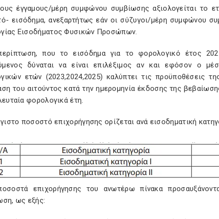
 τους έγγαμους/μέρη συμφώνου συμβίωσης αξιολογείται το ε
τό- εισόδημα, ανεξαρτήτως εάν οι σύζυγοι/μέρη συμφώνου σ
γίας Εισοδήματος Φυσικών Προσώπων.
περίπτωση, που το εισόδημα για το φορολογικό έτος 202
μενος δύναται να είναι επιλέξιμος αν και εφόσον ο μέ
γικών ετών (2023,2024,2025) καλύπτει τις προϋποθέσεις της
ση του αιτούντος κατά την ημερομηνία έκδοσης της βεβαίωσης 
λευταία φορολογικά έτη.
έγιστο ποσοστό επιχορήγησης ορίζεται ανά εισοδηματική κατηγο
ποσοστά επιχορήγησης του ανωτέρω πίνακα προσαυξάνοντα
ωση, ως εξής: