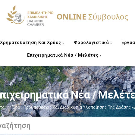
Χρηματοδότηση Και Χρέος
Φορολογιστικά
Εργασ
Επιχειρηματικά Νέα / Μελέτες
πιχειρηματικά Νέα / Μελέτ
ητα
/
Όροι, Προϋποθέσεις Και Διαδικασία Υλοποίησης Της Δράσης «