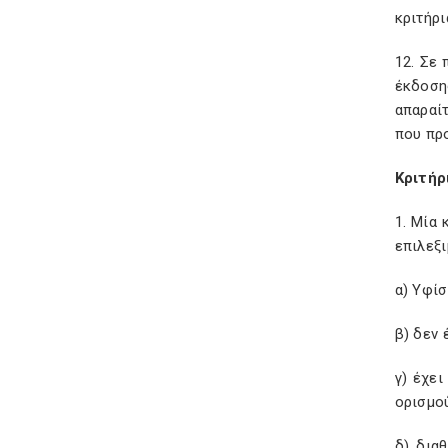
κριτήρι
12. Σε
έκδοση
απαραί
που πρ
Κριτήρ
1. Μία 
επιλεξι
α) Υφίσ
β) δεν 
γ) έχει
ορισμού
δ) δια