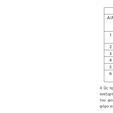
4. Ως 
ανεξαρ
του φο
φόρο ει