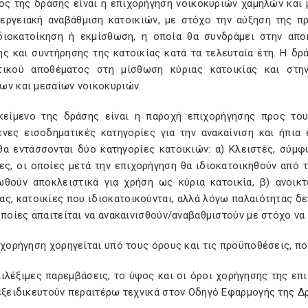
ος της δράσης είναι η επιχορήγηση νοικοκυριών χαμηλών και 
νεργειακή αναβάθμιση κατοικιών, με στόχο την αύξηση της 
διοκατοίκηση ή εκμίσθωση, η οποία θα συνδράμει στην απ
ης και συντήρησης της κατοικίας κατά τα τελευταία έτη. Η δ
τικού αποθέματος στη μίσθωση κύριας κατοικίας και στη
ων και μεσαίων νοικοκυριών.
ικείμενο της δράσης είναι η παροχή επιχορήγησης προς τ
ενες εισοδηματικές κατηγορίες για την ανακαίνιση και ήπια
θα εντάσσονται δύο κατηγορίες κατοικιών: α) Κλειστές, σύμ
ίες, οι οποίες μετά την επιχορήγηση θα ιδιοκατοικηθούν από
ωθούν αποκλειστικά για χρήση ως κύρια κατοικία, β) ανοικ
ς, κατοικίες που ιδιοκατοικούνται, αλλά λόγω παλαιότητας δε
οποίες απαιτείται να ανακαινισθούν/αναβαθμιστούν με στόχο να
ιχορήγηση χορηγείται υπό τους όρους και τις προϋποθέσεις, π
επιλέξιμες παρεμβάσεις, το ύψος και οι όροι χορήγησης της ε
εξειδικευτούν περαιτέρω τεχνικά στον Οδηγό Εφαρμογής της Δ