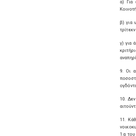
α) Για
Κοινοτ
β) για 
τρίτεκν
γ) για 
κριτήρ
αναπηρί
9. Οι 
ποσοστ
ογδόντα
10. Δεν
αιτούντ
11. Κά
νοικοκυ
1.α του