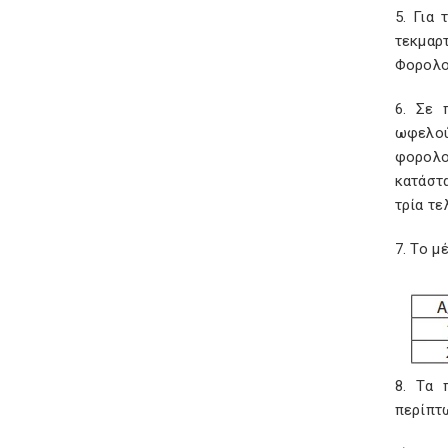
5. Για
τεκμαρ
Φορολο
6. Σε 
ωφελού
φορολο
κατάστα
τρία τε
7. Το μ
8. Τα 
περίπτ