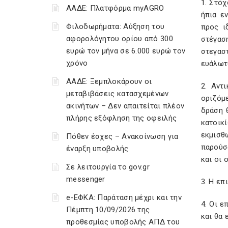
1. Στόχ
ΑΑΔΕ: Πλατφόρμα myAGRO
ήπια ε
Φιλοδωρήματα: Αύξηση του
προς ι
αφορολόγητου ορίου από 300
στέγασ
ευρώ τον μήνα σε 6.000 ευρώ τον
στεγασ
χρόνο
ευάλωτ
ΑΑΔΕ: Ξεμπλοκάρουν οι
2. Αντ
μεταβιβάσεις κατασχεμένων
οριζόμ
ακινήτων – Δεν απαιτείται πλέον
δράση 
πλήρης εξόφληση της οφειλής
κατοικ
εκμισθ
Πόθεν έσχες – Ανακοίνωση για
παρούσα
έναρξη υποβολής
και οι 
Σε λειτουργία το gov.gr
messenger
3. Η επ
e-ΕΦΚΑ: Παράταση μέχρι και την
4. Οι 
Πέμπτη 10/09/2026 της
και θα 
προθεσμίας υποβολής ΑΠΔ του