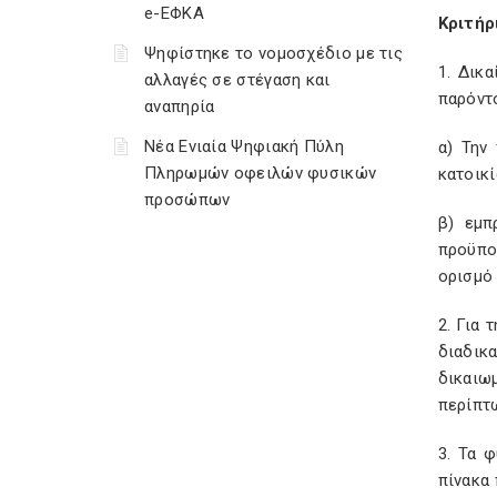
e-ΕΦΚΑ
Κριτήρ
Ψηφίστηκε το νομοσχέδιο με τις
1. Δικ
αλλαγές σε στέγαση και
παρόντο
αναπηρία
Νέα Ενιαία Ψηφιακή Πύλη
α) Την
Πληρωμών οφειλών φυσικών
κατοικί
προσώπων
β) εμπ
προϋποθ
ορισμό 
2. Για
διαδικ
δικαιω
περίπτω
3. Τα 
πίνακα 