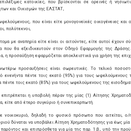
 επιλέξιμες κατοικίες, που βρίσκονται σε ορεινές ή νησι
ήτων και Οικισμών της ΕΛΣΤΑΤ,
ωφελούμενους, που είναι είτε μονογονεϊκές οικογένειες και ο
οι, πολύτεκνοι,
άτομα με αναπηρία είτε είναι οι αιτούντες, είτε αυτοί έχουν
ια που θα εξειδικευτούν στον Οδηγό Εφαρμογής της Δράσης.
α, η προσαύξηση εφαρμόζεται αποκλειστικά για χρήση της επιχ
ανωτέρω προσαυξήσεις είναι σωρευτικές. Το τελικό ποσοστ
ό ενενήντα πέντε τοις εκατό (95%) για τους ωφελούμενους τ
 πέντε τοις εκατό (85%) για τους ωφελούμενους της εισοδηματ
 επιτρέπεται η υποβολή πέραν της μίας (1) Αίτησης Χρηματοδό
α, είτε από έτερο συγκύριο ή συνεπικαρπωτή.
θε νοικοκυριό, δηλαδή το φυσικό πρόσωπο που αιτείται, ο
ριού δύναται να υποβάλει Αίτηση Χρηματοδότησης για έως μία 
 παρόντος και επιπρόσθετα για μία της παρ. 1.β., υπό την πρ