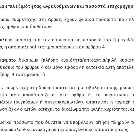
ια επιλεξιμότητας ωφελούμενων και ποσοστά επιχορήγη
αίωμα συμμετοχής στη Δράση, έχουν φυσικά πρόσωπα, που πλη
ς άρθρου και διαθέτουν:
 πλήρη κυριότητα ή την επικαρπία σε ποσοστό ίσο ή μεγαλύ
α, η οποία πληροί τις προϋποθέσεις του άρθρου 4,
ράγματο δικαίωμα (πλήρης κυριότητα/επικαρπία/ψιλή κυριότ
έσεις του άρθρου 4 και μόνο εφόσον η κατοικία αυτή αποτελε
(παρ. 4 του άρθρου 1).
 την συμμετοχή στη δράση απαιτείται η υποβολή αίτησης, μέσ
ασία που προσδιορίζεται στο άρθρο 8. Σε περίπτωση 
μάτων (συγκύριων ή συνεπικαρπωτών), απαιτείται η παροχή 
ση β) αν ο αιτών κατέχει το δικαίωμα της ψιλής κυριότητας, α
φυσικά πρόσωπα που δύναται να υποβάλουν αίτηση πληρούν τα
που ακολουθεί, ανάλογα με την οικογενειακή κατάστασή τους: