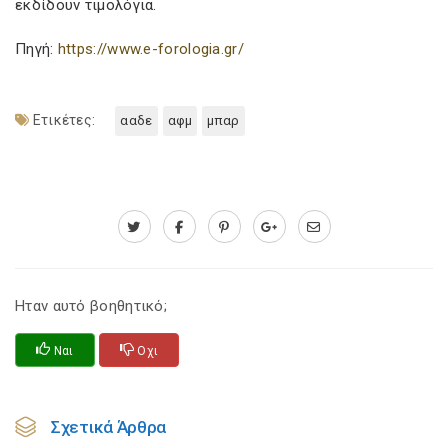
εκδίδουν τιμολόγια.
Πηγή:
https://www.e-forologia.gr/
Ετικέτες:
ααδε
αφμ
μπαρ
Ηταν αυτό βοηθητικό;
Ναι
Οχι
Σχετικά Άρθρα