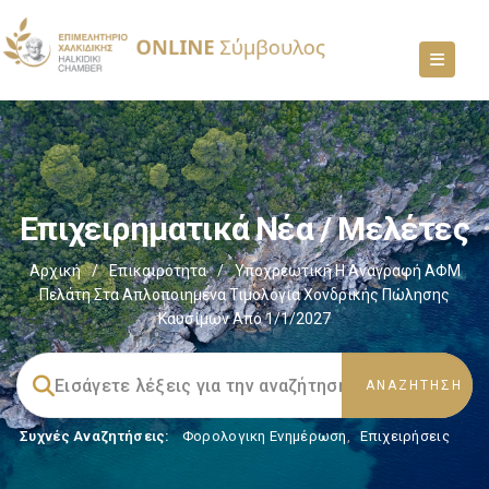
Επιχειρηματικά Νέα / Μελέτες
Αρχική
/
Επικαιρότητα
/
Υποχρεωτική Η Αναγραφή ΑΦΜ
Πελάτη Στα Απλοποιημένα Τιμολόγια Χονδρικής Πώλησης
Καυσίμων Από 1/1/2027
Συχνές Αναζητήσεις:
Φορολογικη Ενημέρωση
,
Επιχειρήσεις