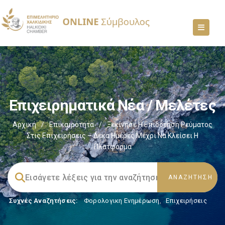
Επιχειρηματικά Νέα / Μελέτες
Αρχική
/
Επικαιρότητα
/
Ξεκίνησε Η Επιδότηση Ρεύματος
Στις Επιχειρήσεις – Δέκα Ημέρες Μέχρι Να Κλείσει Η
Πλατφόρμα
Συχνές Αναζητήσεις:
Φορολογικη Ενημέρωση
,
Επιχειρήσεις