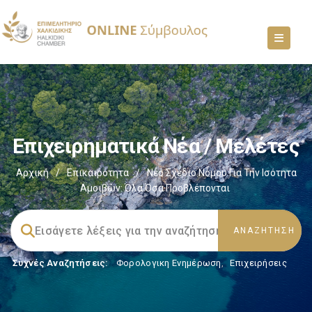
Επιχειρηματικά Νέα / Μελέτες
Αρχική
/
Επικαιρότητα
/
Νέο Σχέδιο Νόμου Για Την Ισότητα
Αμοιβών: Όλα Όσα Προβλέπονται
Συχνές Αναζητήσεις:
Φορολογικη Ενημέρωση
,
Επιχειρήσεις